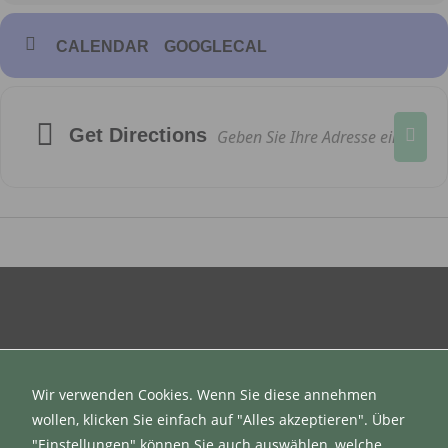
CALENDAR
GOOGLECAL
Get Directions
Notwendig
Diese
Cookies
sind nicht
Wir verwenden Cookies. Wenn Sie diese annehmen
optional. Sie
Datenschutzerklärung
wollen, klicken Sie einfach auf "Alles akzeptieren". Über
werden
Impressum
"Einstellungen" können Sie auch auswählen, welche
benötigt,