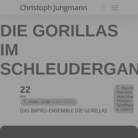
Menu
Skip
Christoph Jungmann
to
search
main
DIE GORILLAS
content
IM
SCHLEUDERGA
22
Waschha
Potsdam
,
Waschhaus
MAI
Potsdam g
20:00 - 22:30
(GMT+02:00)
Schiffbauer
6 14467 Po
DAS IMPRO-ENSEMBLE DIE GORILLAS