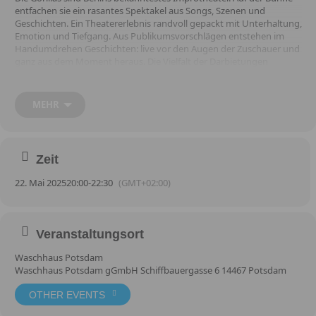
entfachen sie ein rasantes Spektakel aus Songs, Szenen und
Geschichten. Ein Theatererlebnis randvoll gepackt mit Unterhaltung,
Emotion und Tiefgang. Aus Publikumsvorschlägen entstehen im
Handumdrehen Geschichten: live vor den Augen der Zuschauer und
ganz aus dem Moment heraus. Die Vielfalt der Darbietungen
begeistert: Ob Brecht’sche Kurzoper oder theatrale Beckett-Szene:
Das Impro-Ensemble Die Gorillas ist Meister seines Fachs.
MEHR
Zeit
22. Mai 2025
20:00
-
22:30
(GMT+02:00)
Veranstaltungsort
Waschhaus Potsdam
Waschhaus Potsdam gGmbH Schiffbauergasse 6 14467 Potsdam
OTHER EVENTS