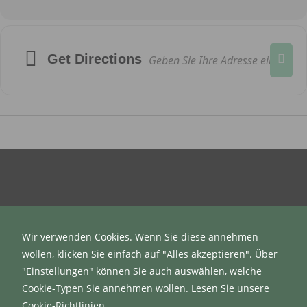
Notwendig
Get Directions
Diese
Cookies
sind nicht
optional. Sie
werden
benötigt,
damit die
Website
funktioniert.
Statistik
Mit diesen
Wir verwenden Cookies. Wenn Sie diese annehmen
Cookies
Datenschutzerklärung
wollen, klicken Sie einfach auf "Alles akzeptieren". Über
können wir die
Impressum
"Einstellungen" können Sie auch auswählen, welche
Funktionsweise
und Struktur
Cookie-Typen Sie annehmen wollen.
Lesen Sie unsere
der Website
Cookie-Richtlinien